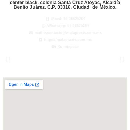
center black, colonia Santa Cruz Atoyac, Alcaldía
o
g
d
t
Benito Juárez, C.P. 03310, Ciudad de México.
o
r
i
t
k
a
n
e
Móvil: 55 36625264
m
r
Whatsapp: 55 36625264
mailto:contacto@malapraxis.com.mx
https://malapraxis.com.mx
Kumospace