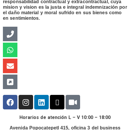
responsabilidad contractual y extracontractual, cuya
mision y vision es la justa e integral indemnización por
el daño material y moral sufrido en sus bienes como
en sentimientos.
Phone-
Whatsapp
Envelope
External-
alt
link-
square-
alt
F
I
L
X
V
a
n
i
-
i
c
s
n
t
d
Horarios de atención L – V 10:00 – 18:00
e
t
k
w
e
b
a
e
i
o
Avenida Popocatepetl 415, oficina 3 del business