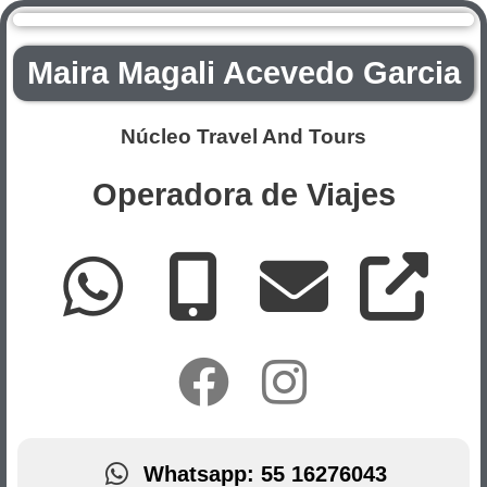
Maira Magali Acevedo Garcia
Núcleo Travel And Tours
Operadora de Viajes
W
M
E
E
h
o
n
x
F
I
a
b
v
t
a
n
t
i
e
e
c
s
Whatsapp: 55 16276043